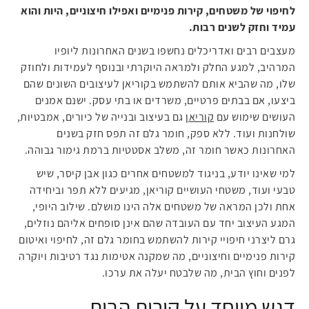
לחיפוי של משטחים, קירות פנימיים ואפילו חיצוניים, היות והוא
עמיד וחזק לשנים רבות.
מעצבים רבים ואדריכלים נחשפו בשנים האחרונות ליופיו
המרהיב, למגע החלק ולמראה היוקרתי ובנוסף לעמידות ולחוזק
שלו, מה שהביא אותם להשתמש בקוריאן לעיצובים השונים שהם
ביצעו, אם בבתים פרטיים, משרדים או בתי עסק. ישנם אמנים
העושים שימוש עם
קוריאן
גם בעיצוב ובנייה של כיורים, אמבטיות,
שולחנות ועוד. ללא ספק, חומר גלם זה תפס חזק בשנים
האחרונות כאשר חומר זה, משלב אסטטיות ברמת גימור גבוהה.
למי שאינו יודע, בניגוד למשטחים אחרים כגון אבן קיסר, שיש
טבעי ועוד, משטחי העושיים קוריאן, מגיעים ללא תפר וביחידה
אחת ולכן המראה של משטחים אלה הינו מושלם. שילוב היופי,
המגע העיצוב יחד עם העובדה שהם אינן סופחים אליהם נוזלים,
גרם ליצרני חיפויי קירות להשתמש בחומר גלם זה, לחיפוי ואיטום
קירות פנימיים וחיצוניים, מה שמקנה אטימות נגד רטיבות ויוקרה
לפנים וחוץ הבית, מה שלבטח יעלה את ערכו.
דגש מיוחד על קירות הבית